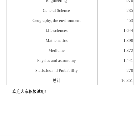
Engineering
978
General Science
235
Geography, the environment
453
Life sciences
1,644
Mathematics
1,898
Medicine
1,872
Physics and astronomy
1,441
Statistics and Probability
278
总计
10,351
欢迎大家积极试用！