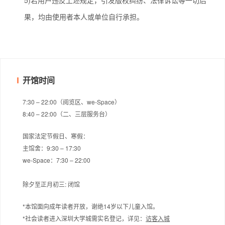
5)若用户违反上述规定，引发版权纠纷、法律诉讼等一切后
果，均由使用者本人或单位自行承担。
开馆时间
7:30 – 22:00（阅览区、we-Space）
8:40 – 22:00（二、三层服务台）
国家法定节假日、寒假：
主馆舍：9:30 – 17:30
we-Space：7:30 – 22:00
除夕至正月初三: 闭馆
*本馆面向成年读者开放，谢绝14岁以下儿童入馆。
*社会读者进入深圳大学城需实名登记，
详见：
访客入城