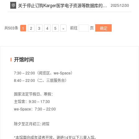
关于停止订购Karger医学电子资源等数据库的通知
停
2025/12/30
共503条
前往
页
1
2
3
4
5
»
确定
开馆时间
7:30 – 22:00（阅览区、we-Space）
8:40 – 22:00（二、三层服务台）
国家法定节假日、寒假：
主馆舍：9:30 – 17:30
we-Space：7:30 – 22:00
除夕至正月初三: 闭馆
*本馆面向成年读者开放，谢绝14岁以下儿童入馆。